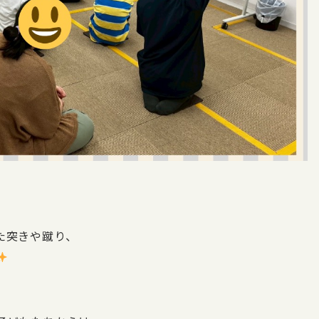
た突きや蹴り、