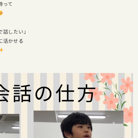
持って
で話したい」
に活かせる