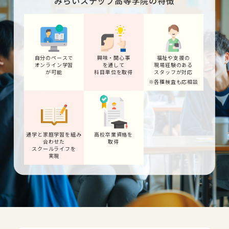
みらいステップ高等学院の特徴
自分のペースで
興味・関心事
福祉や支援の
オンライン学習
を通して
現場経験のある
が可能
科目単位を取得
スタッフが対応
※各種検査も応相談
通学と家庭学習を組み
高校卒業資格を
合わせた
取得
スクールライフを
実現